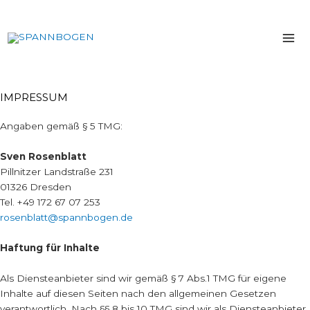
Zum
Mai
Inhalt
springen
Me
IMPRESSUM
Angaben gemäß § 5 TMG:
Sven Rosenblatt
Pillnitzer Landstraße 231
01326 Dresden
Tel. +49 172 67 07 253
rosenblatt@spannbogen.de
Haftung für Inhalte
Als Diensteanbieter sind wir gemäß § 7 Abs.1 TMG für eigene
Inhalte auf diesen Seiten nach den allgemeinen Gesetzen
verantwortlich. Nach §§ 8 bis 10 TMG sind wir als Diensteanbieter